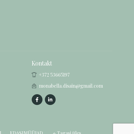
Kontakt
+372 53665197
monabella.disain@gmail.com
I
EDASIMÜÜJAD
Tagasi üles