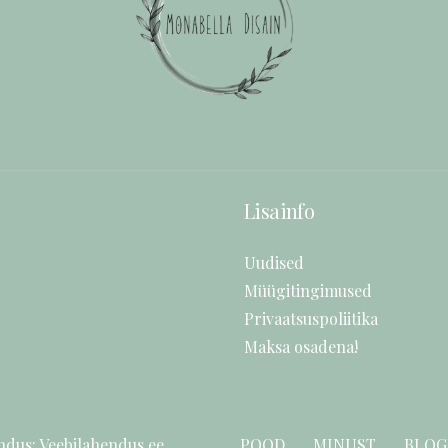
Lisainfo
Uudised
Müügitingimused
Privaatsuspoliitika
Maksa osadena!
ndus:
Veebilahendus.ee
POOD
MINUST
BLOG