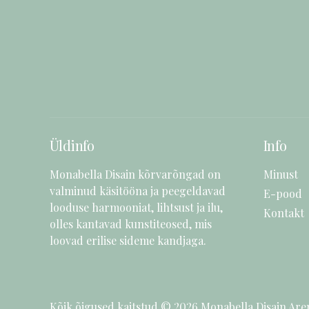
Üldinfo
Info
Monabella Disain kõrvarõngad on
Minust
valminud käsitööna ja peegeldavad
E-pood
looduse harmooniat, lihtsust ja ilu,
Kontakt
olles kantavad kunstiteosed, mis
loovad erilise sideme kandjaga.
Kõik õigused kaitstud © 2026
Monabella Disain
Are