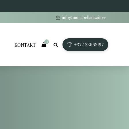
info@monabelladisain.ee
0
+372 53665197
KONTAKT