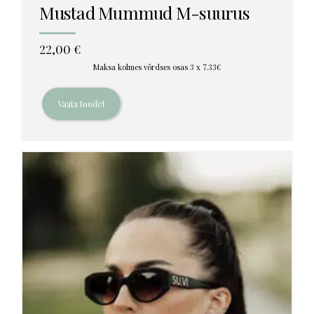
Mustad Mummud M-suurus
22,00
€
Maksa kolmes võrdses osas 3 x 7.33€
Vaata toodet