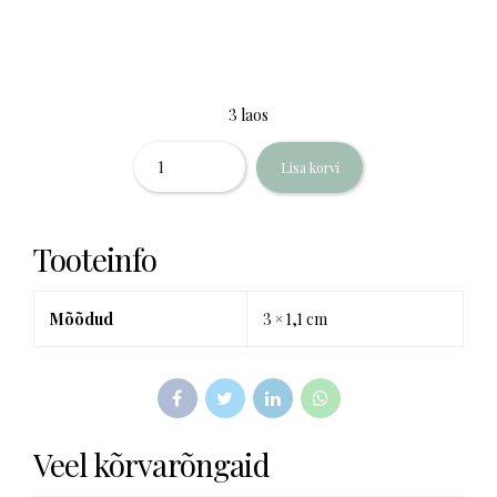
3 laos
Kogus
Lisa korvi
Tooteinfo
Mõõdud
3 × 1,1 cm
Veel kõrvarõngaid