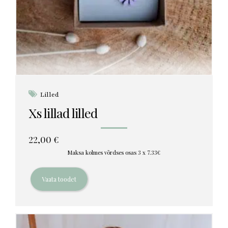
Lilled
Xs lillad lilled
22,00
€
Maksa kolmes võrdses osas 3 x 7.33€
Vaata toodet