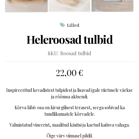
Lilled
Heleroosad tulbid
SKU:
Roosad tulbid
22,00
€
Inspireeritud kevadistest tulpidest ja lisavad igale riietusele värkse
ja rõõmsa aktsendi.
Kõrva läbiv osa on kirurgilisest terasest, seega sobivad ka
tundlikumatele kõrvadele.
Valmistatud vineerist, maalitud käsitsi ja kaetud kaitsva vahaga.
Õige värv viimasel pildil.