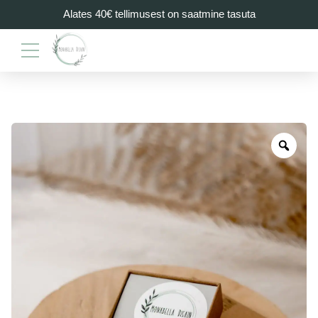
Alates 40€ tellimusest on saatmine tasuta
Zoo