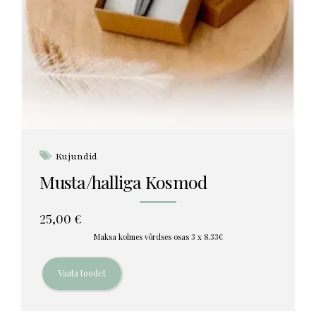
Kujundid
Musta/halliga Kosmod
25,00
€
Maksa kolmes võrdses osas 3 x 8.33€
Vaata toodet