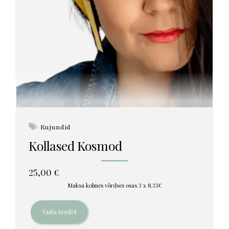
Kujundid
Kollased Kosmod
25,00
€
Maksa kolmes võrdses osas 3 x 8.33€
Vaata toodet