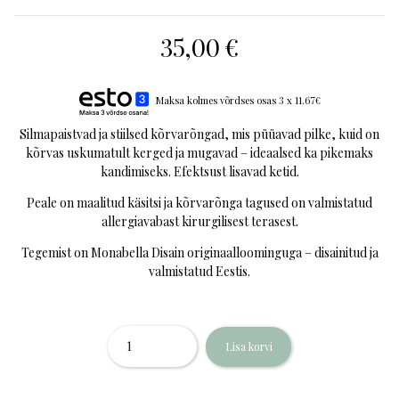
35,00
€
Maksa kolmes võrdses osas 3 x 11.67€
Silmapaistvad ja stiilsed kõrvarõngad, mis püüavad pilke, kuid on
kõrvas uskumatult kerged ja mugavad – ideaalsed ka pikemaks
kandimiseks. Efektsust lisavad ketid.
Peale on maalitud käsitsi ja kõrvarõnga tagused on valmistatud
allergiavabast kirurgilisest terasest.
Tegemist on Monabella Disain originaalloominguga – disainitud ja
valmistatud Eestis.
Kogus
Lisa korvi