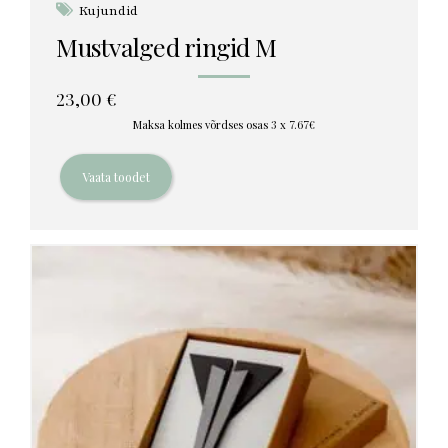
Kujundid
Mustvalged ringid M
23,00
€
Maksa kolmes võrdses osas 3 x 7.67€
Vaata toodet