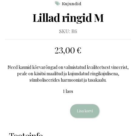
Kujundid
Lillad ringid M
SKU:
R6
23,00
€
Need kaunid kõrvarõngad on valmistatud kvaliteetsest vineerist,
peale on käsitsi maalitud ja kujundatud ringikujulisena,
sümboliseerides harmooniat ja tasakaalu.
1 laos
Lisa korvi
Tooteinfo