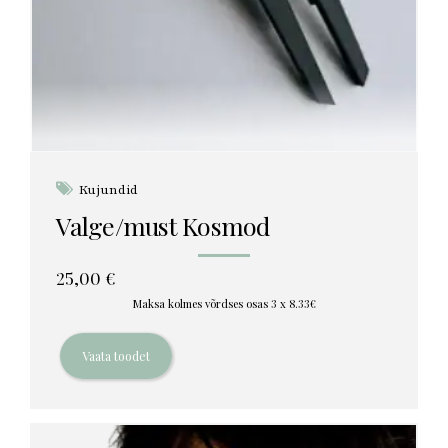
Kujundid
Valge/must Kosmod
25,00
€
Maksa kolmes võrdses osas 3 x 8.33€
Vaata toodet